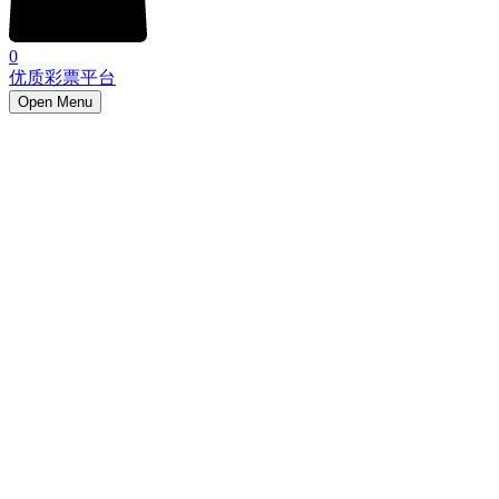
0
优质彩票平台
Open Menu