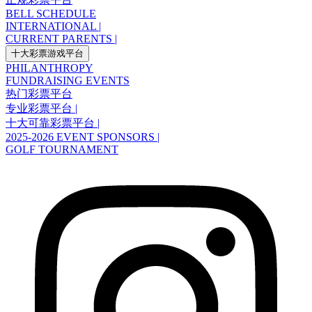
BELL SCHEDULE
INTERNATIONAL |
CURRENT PARENTS |
十大彩票游戏平台
PHILANTHROPY
FUNDRAISING EVENTS
热门彩票平台
专业彩票平台 |
十大可靠彩票平台 |
2025-2026 EVENT SPONSORS |
GOLF TOURNAMENT