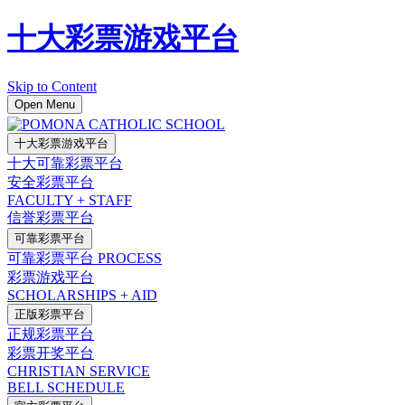
十大彩票游戏平台
Skip to Content
Open Menu
十大彩票游戏平台
十大可靠彩票平台
安全彩票平台
FACULTY + STAFF
信誉彩票平台
可靠彩票平台
可靠彩票平台 PROCESS
彩票游戏平台
SCHOLARSHIPS + AID
正版彩票平台
正规彩票平台
彩票开奖平台
CHRISTIAN SERVICE
BELL SCHEDULE