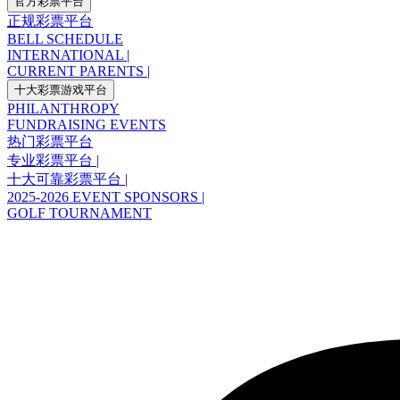
官方彩票平台
正规彩票平台
BELL SCHEDULE
INTERNATIONAL |
CURRENT PARENTS |
十大彩票游戏平台
PHILANTHROPY
FUNDRAISING EVENTS
热门彩票平台
专业彩票平台 |
十大可靠彩票平台 |
2025-2026 EVENT SPONSORS |
GOLF TOURNAMENT