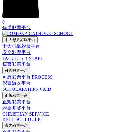
0
优质彩票平台
十大彩票游戏平台
十大可靠彩票平台
安全彩票平台
FACULTY + STAFF
信誉彩票平台
可靠彩票平台
可靠彩票平台 PROCESS
彩票游戏平台
SCHOLARSHIPS + AID
正版彩票平台
正规彩票平台
彩票开奖平台
CHRISTIAN SERVICE
BELL SCHEDULE
官方彩票平台
正规彩票平台