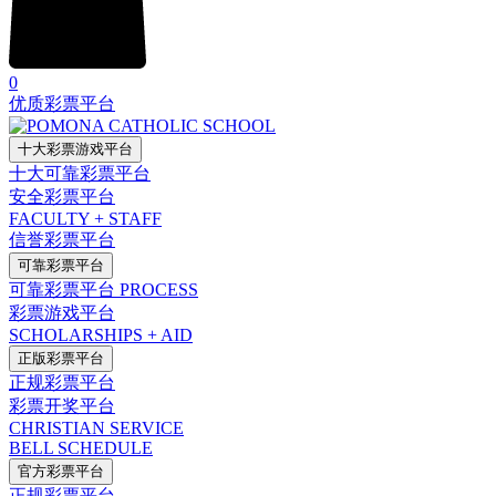
0
优质彩票平台
十大彩票游戏平台
十大可靠彩票平台
安全彩票平台
FACULTY + STAFF
信誉彩票平台
可靠彩票平台
可靠彩票平台 PROCESS
彩票游戏平台
SCHOLARSHIPS + AID
正版彩票平台
正规彩票平台
彩票开奖平台
CHRISTIAN SERVICE
BELL SCHEDULE
官方彩票平台
正规彩票平台