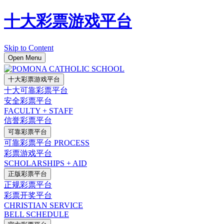
十大彩票游戏平台
Skip to Content
Open Menu
十大彩票游戏平台
十大可靠彩票平台
安全彩票平台
FACULTY + STAFF
信誉彩票平台
可靠彩票平台
可靠彩票平台 PROCESS
彩票游戏平台
SCHOLARSHIPS + AID
正版彩票平台
正规彩票平台
彩票开奖平台
CHRISTIAN SERVICE
BELL SCHEDULE