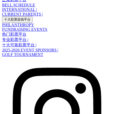
BELL SCHEDULE
INTERNATIONAL |
CURRENT PARENTS |
十大彩票游戏平台
PHILANTHROPY
FUNDRAISING EVENTS
热门彩票平台
专业彩票平台 |
十大可靠彩票平台 |
2025-2026 EVENT SPONSORS |
GOLF TOURNAMENT