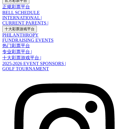
官方彩票平台
正规彩票平台
BELL SCHEDULE
INTERNATIONAL |
CURRENT PARENTS |
十大彩票游戏平台
PHILANTHROPY
FUNDRAISING EVENTS
热门彩票平台
专业彩票平台 |
十大彩票游戏平台 |
2025-2026 EVENT SPONSORS |
GOLF TOURNAMENT