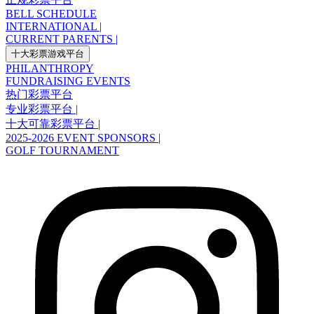
BELL SCHEDULE
INTERNATIONAL |
CURRENT PARENTS |
十大彩票游戏平台
PHILANTHROPY
FUNDRAISING EVENTS
热门彩票平台
专业彩票平台 |
十大可靠彩票平台 |
2025-2026 EVENT SPONSORS |
GOLF TOURNAMENT