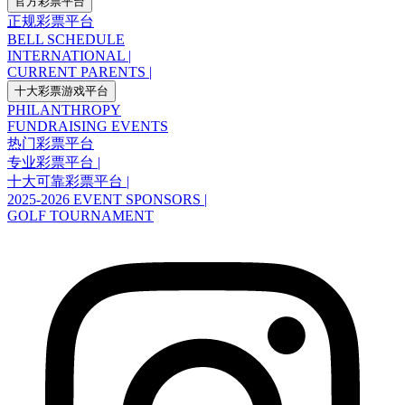
官方彩票平台
正规彩票平台
BELL SCHEDULE
INTERNATIONAL |
CURRENT PARENTS |
十大彩票游戏平台
PHILANTHROPY
FUNDRAISING EVENTS
热门彩票平台
专业彩票平台 |
十大可靠彩票平台 |
2025-2026 EVENT SPONSORS |
GOLF TOURNAMENT