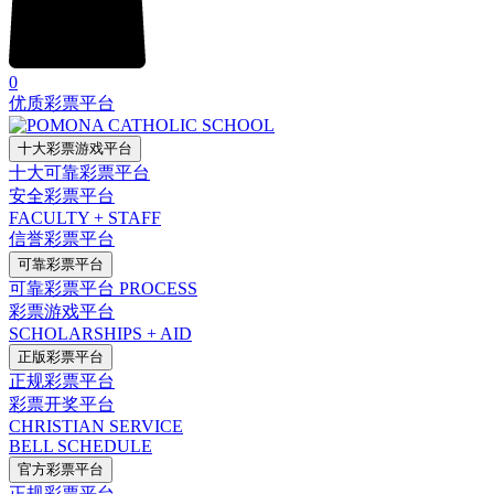
0
优质彩票平台
十大彩票游戏平台
十大可靠彩票平台
安全彩票平台
FACULTY + STAFF
信誉彩票平台
可靠彩票平台
可靠彩票平台 PROCESS
彩票游戏平台
SCHOLARSHIPS + AID
正版彩票平台
正规彩票平台
彩票开奖平台
CHRISTIAN SERVICE
BELL SCHEDULE
官方彩票平台
正规彩票平台